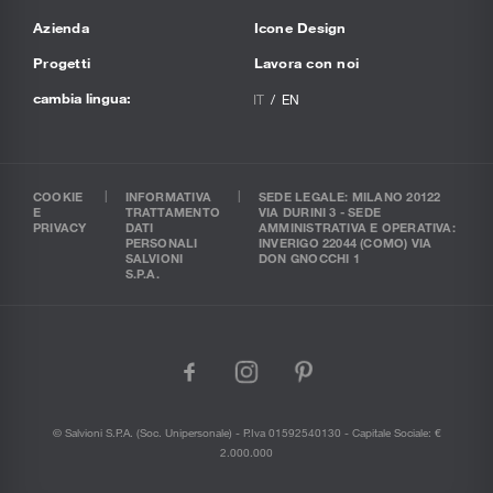
Azienda
Icone Design
Progetti
Lavora con noi
cambia lingua:
IT
EN
COOKIE
INFORMATIVA
SEDE LEGALE: MILANO 20122
E
TRATTAMENTO
VIA DURINI 3 - SEDE
PRIVACY
DATI
AMMINISTRATIVA E OPERATIVA:
PERSONALI
INVERIGO 22044 (COMO) VIA
SALVIONI
DON GNOCCHI 1
S.P.A.
facebook
instagram
pinterest
© Salvioni S.P.A. (soc. Unipersonale) - P.Iva 01592540130 - Capitale Sociale: €
2.000.000