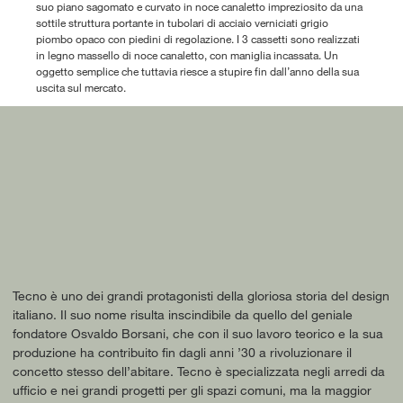
suo piano sagomato e curvato in noce canaletto impreziosito da una
sottile struttura portante in tubolari di acciaio verniciati grigio
piombo opaco con piedini di regolazione. I 3 cassetti sono realizzati
in legno massello di noce canaletto, con maniglia incassata. Un
oggetto semplice che tuttavia riesce a stupire fin dall’anno della sua
uscita sul mercato.
Tecno è uno dei grandi protagonisti della gloriosa storia del design
italiano. Il suo nome risulta inscindibile da quello del geniale
fondatore Osvaldo Borsani, che con il suo lavoro teorico e la sua
produzione ha contribuito fin dagli anni ’30 a rivoluzionare il
concetto stesso dell’abitare. Tecno è specializzata negli arredi da
ufficio e nei grandi progetti per gli spazi comuni, ma la maggior