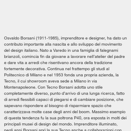
Osvaldo Borsani (1911-1985), imprenditore e designer, ha dato un
contributo importante alla nascita e allo sviluppo del movimento
del design italiano. Nato a Varedo in una famiglia di falegnami
brianzoli, comincia fin da giovane a lavorare nell’atelier del padre
e dare vita a arredi che risentivano ancora della tradizione
fortemente decorativa. Continua nel frattempo gli studi al
Politecnico di Milano e nel 1953 fonda una propria azienda, la
Tecno, il cui showroom aveva sede a Milano in via
Montenapoleone. Con Tecno Borsani adotta uno stile
completamente diverso, punto d’arrivo di una lunga ricerca, fatto
di arredi flessibili capaci di piegarsi e di cambiare posizione, che
sapevano rispondere al bisogno di risparmiare spazio che
caratterizzava molte case degli anni del boom. Massimo esempio
di questa tendenza fu la sua poltrona P40, ora esposta in molti dei
principali musei di design del mondo. Imprenditore illuminato,
negli anni Borsani aprì la sua Tecno anche a collaborazioni con