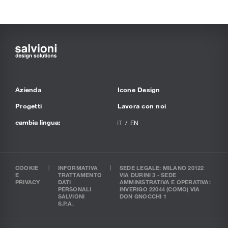
Azienda
Icone Design
Progetti
Lavora con noi
cambia lingua:
IT
EN
COOKIE
INFORMATIVA
SEDE LEGALE: MILANO 20122
E
TRATTAMENTO
VIA DURINI 3 - SEDE
PRIVACY
DATI
AMMINISTRATIVA E OPERATIVA:
PERSONALI
INVERIGO 22044 (COMO) VIA
SALVIONI
DON GNOCCHI 1
S.P.A.