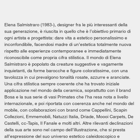
Elena Salmistraro (1983-), designer fra le più interessanti della
sua generazione, è riuscita in quello che è l’obiettivo primario di
ogni artista e progettista: dare vita a estetico personalissimo e
inconfondibile, facendosi madre di un’estetica totalmente nuova
rispetto alle esperienze contemporanee e immediatamente
riconoscibile come propria cifra stilistica. Il mondo di Elena
Salmistraro è popolato da creature suggestive e vagamente
inquietanti, da forme barocche e figure coloratissime, con una
tavolozza in cui prevalgono tonalità rosate, azzurre e aranciate.
Una cifra stilistica sempre coerente che ha trovato iniziale
applicazione nel mondo della ceramica, soprattutto con il brand
Bosa e la sua serie di vasi Primates che l’ha resa nota a livello
internazionale, e poi riportata con coerenza anche nel mondo del
mobile, con collaborazioni con brand come Cappellini, Scapin
Collezioni, Emmemobili, Natuzzi Italia, Driade, Moooi Carpets, De
Castelli, cc-Tapis, Il Fanale e molti altri. Altre rilevanti declinazioni
della sua arte sono nel campo dell’illustrazione, che si presta
all’espressione del suo universo estetico caleidoscopico e