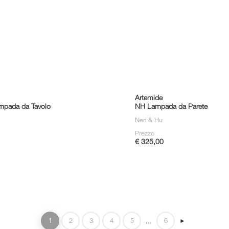
Artemide
pada da Tavolo
NH Lampada da Parete
Neri & Hu
Prezzo
€ 325,00
1
2
3
4
5
6
...
►