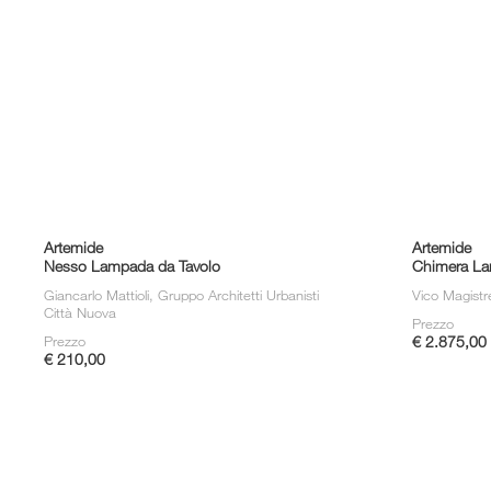
Artemide
Artemide
Nesso Lampada da Tavolo
Chimera La
Giancarlo Mattioli, Gruppo Architetti Urbanisti
Vico Magistr
Città Nuova
Prezzo
Prezzo
€ 2.875,00
€ 210,00