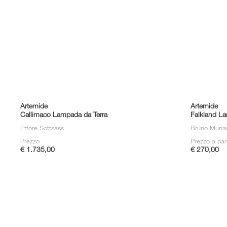
Artemide
Artemide
Callimaco Lampada da Terra
Falkland L
Ettore Sottsass
Bruno Muna
Prezzo
Prezzo a par
€ 1.735,00
€ 270,00