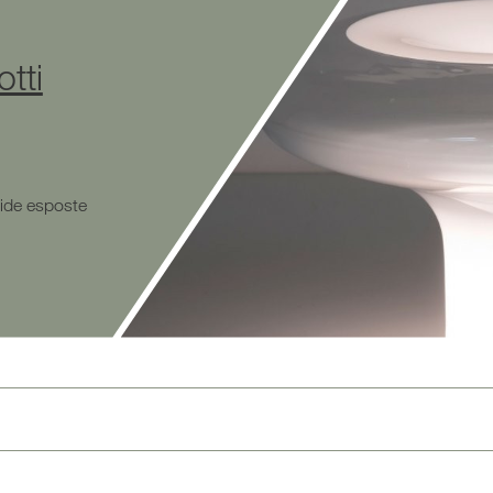
otti
mide esposte