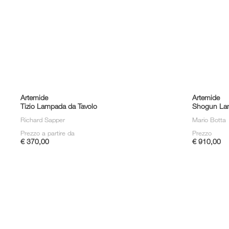
Artemide
Artemide
Tizio Lampada da Tavolo
Shogun Lam
Richard Sapper
Mario Botta
Prezzo a partire da
Prezzo
€ 370,00
€ 910,00