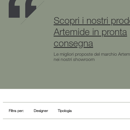
Scopri i nostri prod
Artemide in pronta
consegna
Le migliori proposte del marchio Arte
nei nostri showroom
Filtra per:
Designer
Tipologia