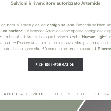
i bagno
Salvioni è rivenditore autorizzato Artemide
Letti
design italiano
dei nomi più prestigiosi del
: l’azienda ha infatti 
illuminazione
. Le lampade Artemide sono spesso coraggiose e sp
e
Human Light
. La filosofia di Artemide segue il principio della “
”, 
 al centro l’essere umano e le sue esigenze. Altra peculiarità del b
Ricerc
, tanto da impiegare oltre 60 persone nel proprio centro di
RICHIEDI INFORMAZIONI
LA NOSTRA SELEZIONE
TUTTI I PRODOTTI
STORIA