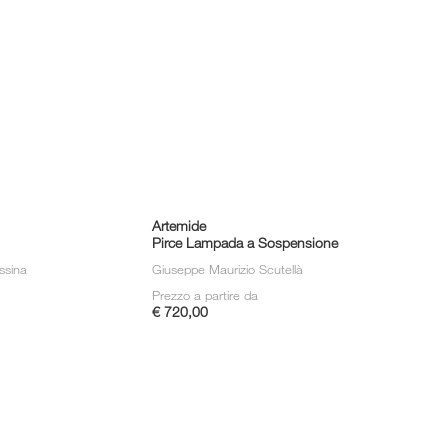
Artemide
Pirce Lampada a Sospensione
assina
Giuseppe Maurizio Scutellà
Prezzo a partire da
€ 720,00