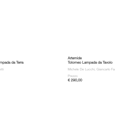
Artemide
mpada da Terra
Tolomeo Lampada da Tavolo
etti
Michele De Lucchi, Giancarlo F
Prezzo
€ 290,00