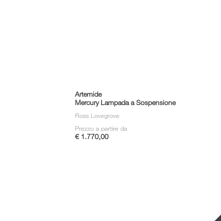
Artemide
Mercury Lampada a Sospensione
Ross Lovegrove
Prezzo a partire da
€ 1.770,00