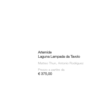
Artemide
Laguna Lampada da Tavolo
Matteo Thun, Antonio Rodriguez
Prezzo a partire da
€ 375,00