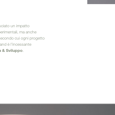
ni Outdoor
lasciato un impatto
erimentali, ma anche
secondo cui ogni progetto
rand è l’incessante
a & Sviluppo
.