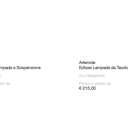
Artemide
ampada a Sospensione
Eclisse Lampada da Tavolo
ri
Vico Magistretti
tire da
Prezzo a partire da
€ 215,00